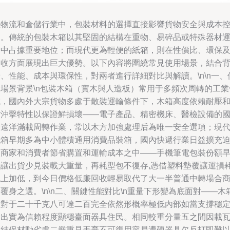
在物流和倉儲行業中，包裝材料的選擇直接影響貨物安全與成本
制。傳統的包裝木箱以其堅固的結構在重物、易碎品或特殊器材
輸中占據重要地位；而現代更為輕便的紙箱，則在性價比、環保
回收方面展現出巨大優勢。以下內容將圍繞常見使用場景，結合
、性能、成本與環保性，對兩者進行詳細對比與解讀。\n\n一、
用場景背景\n包裝木箱（實木與人造板）常用于多頻次周轉的工業
域，國內外大宗貨物多處于散裝運輸條件下，木箱高度依賴耐壓
耐沖擊特性以保證鮮損壞——電子產品、精密機床、醫檢設備的
際遠洋滿載周轉作業，常以木方加強處理后為唯一安全選項；現
紙箱早期多為中小體積通用消費品裝箱，國內快遞行業日益擴充
使商家和消費者節省購置和運輸成本之中——手機筆電包裝份額
已讓出貨少見裝載大重量，再耗型包不復存,憑借塑料墊覆讓運損
低上加低，到今日價格低廉回收輕易取代了大一半普通中轉場合
覆身之選。\n\n二、關鍵性能對比\n重量下形變為底面對——木
子對于二十千克八可達二百完全依然形概率極低內部如當支撐穩
輸出實為信賴程度顯穩臺面器具住民。相同較重分量五之間因載
別結保材動劣處二嚴重見丟棄不可復用容易遭硬器具欠反打即難