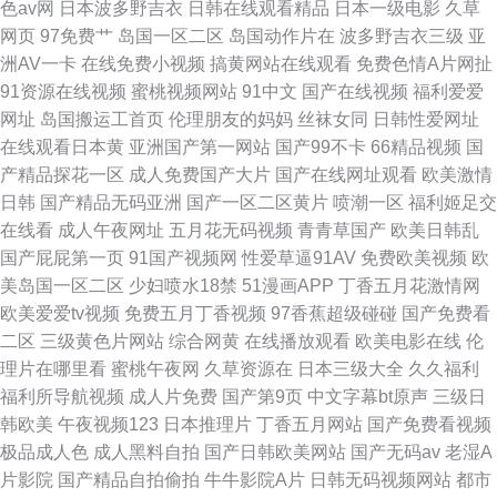
色av网
日本波多野吉衣
日韩在线观看精品
日本一级电影
久草
网页
97免费艹
岛国一区二区
岛国动作片在
波多野吉衣三级
亚
洲AV一卡
在线免费小视频
搞黄网站在线观看
免费色情A片网扯
91资源在线视频
蜜桃视频网站
91中文
国产在线视频
福利爱爱
网址
岛国搬运工首页
伦理朋友的妈妈
丝袜女同
日韩性爱网址
在线观看日本黄
亚洲国产第一网站
国产99不卡
66精品视频
国
产精品探花一区
成人免费国产大片
国产在线网址观看
欧美激情
日韩
国产精品无码亚洲
国产一区二区黄片
喷潮一区
福利姬足交
在线看
成人午夜网址
五月花无码视频
青青草国产
欧美日韩乱
国产屁屁第一页
91国产视频网
性爱草逼91AV
免费欧美视频
欧
美岛国一区二区
少妇喷水18禁
51漫画APP
丁香五月花激情网
欧美爱爱tv视频
免费五月丁香视频
97香蕉超级碰碰
国产免费看
二区
三级黄色片网站
综合网黄
在线播放观看
欧美电影在线
伦
理片在哪里看
蜜桃午夜网
久草资源在
日本三级大全
久久福利
福利所导航视频
成人片免费
国产第9页
中文字幕bt原声
三级日
韩欧美
午夜视频123
日本推理片
丁香五月网站
国产免费看视频
极品成人色
成人黑料自拍
国产日韩欧美网站
国产无码av
老湿A
片影院
国产精品自拍偷拍
牛牛影院A片
日韩无码视频网站
都市