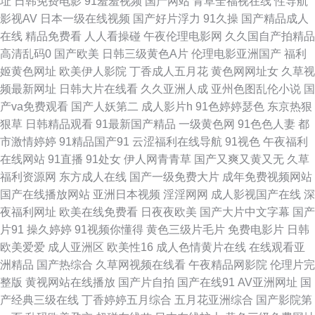
址
日韩免费电影
91羞羞视频
国产网站
青草全福视在线
性导航
影视AV
日本一级在线视频
国产好片浮力
91久操
国产精品成人
国精产 成人国产精品 久久蜜芽影视 婷婷激情香啪啪 91少妇热舞被操 成人三
在线
精品免费看
人人看操碰
午夜伦理电影网
久久国自产拍精品
高清乱码0
国产欧美
日韩三级黄色A片
伦理电影亚洲国产
福利
级网址 欧美亚洲色国产 综合色色2 浮力影院AV 老司机人人超碰 色综合色色
姬黄色网址
欧美伊人影院
丁香成人五月花
黄色网网址女
久草视
频最新网址
日韩大片在线看
久久亚洲人成
亚州色图乱伦小说
国
91黑丝在线 超碰人一本道 久久人人超碰 日韩A片性爱网站 在线播放黑丝高
产va免费观看
国产人妖第二
成人影片h
91色婷婷瑟色
东京热狠
狠草
日韩精品观看
91最新国产精品
一级黄色网
91色色人妻
都
潮 国产操美女 日本超碰97 91工厂小视频 国产肛交在线视频 日本变态视频
市激情婷婷
91精品国产91
云涩福利在线导航
91视色
午夜福利
在线网站
91直播
91处女
伊人网青青草
国产又爽又黄又无
久草
亚洲成人免费电影 av福利网在线 国内久久 欧美骚网 制服丝袜另类 成人18精
福利资源网
东方成人在线
国产一级免费大片
成年免费视频网站
国产在线播放网站
亚洲日本视频
淫淫网网
成人影视国产在线
深
品网站 久草姿源站 91拍拍视频 久久国产三级久久 天堂网wwwaa 91视频中
夜福利网址
欧美在线免费看
日夜夜欧美
国产大片中文字幕
国产
片91
操久婷婷
91视频你懂得
黄色三级片毛片
免费电影片
日韩
文字幕 国产干逼的 欧洲人妖内射 91国产色情 欧美日韩111 做爱91视频 国产
欧美爱爱
成人亚洲区
欧美性16
成人色情黄片在线
在线观看亚
洲精品
国产热综合
久草网视频在线看
午夜精品网影院
伦理片完
簧片网址 少妇安慰久久网站 抖阴成人免费观看 丝袜五月天激情 超碰再线99
整版
黄视网站在线播放
国产片自拍
国产在线91
AV亚洲网址
国
产经典三级在线
丁香婷婷五月综合
五月花亚洲综合
国产影院第
男女靠逼国产 97超碰在线伊人 精品9热这里 日韩精品一二三 福利社老司机