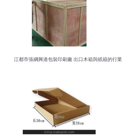
江都市張綱興港包裝印刷廠 出口木箱與紙箱的行業
標桿