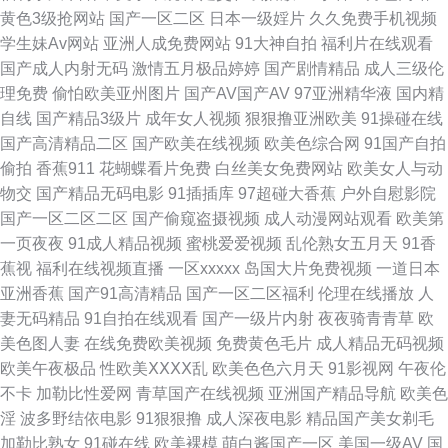
黄色3级抢网站
国产一区二区
日本一级婬片
久久免费手机视频
香蕉 ts性爱 黄色高清免费网站 深夜福利导航站 91撸啊撸 豆花观频在线观看
学生妹Av网站
亚洲人成免费网站
91大神自拍
福利片在线观看
国产成人内射无码
激情五月极品婷婷
国产剧情精品
成人三级伦
伊人影院9998 av高清不卡 成人小视频网站 人妖日B视频 亚洲中文黄色网址
理免费
偷怕欧美亚州图片
国产AV国产AV
97亚洲精华液
国内精
自线
国产精品3级片
成年女人视频
狠狠撸亚洲欧美
91操碰在线
ass国产 91校花宝儿在线 午夜免费体验 韩国福利电影院 麻豆久久 欧美成人
国产高清精品二区
国产欧美在线视频
欧美色综合网
91国产自拍
偷拍
香蕉911
花蝴蝶看片免费
白丝美女免费网站
欧美女人与动
手机版 国产第页 日韩理论在线 伪娘自慰視频网站 久久青青草网站 亚洲黑料
物交
国产精品无码电影
91插插库
97超碰大香蕉
户外自慰影院
国产一区二区二区
国产偷窥盗摄视频
成人动漫网站观看
欧美第
区 91主播福利视频 豆花tv在线 韩国色色av 欧美瑟瑟 深夜福利视频网 亚洲
一页夜夜
91成人精品视频
蜜桃爱爱视频
乱伦熟女五月天
91香
蕉视
福利在线视频直播
一区xxxxx
岛国大片免费视频
一道日本
97在线 91社区免费视频 超碰青青操 九九热这里只有 黄色18禁视频 欧美日
亚洲香蕉
国产91高清精品
国产一区二区福利
伦理在线播放
人
妻无码精品
91自拍在线观看
国产一级片内射
夜夜骑青青草
欧
韩群p 五月香蕉91 尤物视频网 国产1页 国产午夜伊人精品 精品福利导航 国
美色图人妻
在线免费欧美视频
免费黄色毛片
成人精品无码视频
欧美午夜极品
性欧美ⅩⅩⅩⅩ乱
欧美色色六月天
91影视网
午夜伦
产午夜诱惑 豆花Va官网 黄色成人18 另类激情五月花 婷婷www 91TV澳洲华
不卡
加勒比性爱网
青草国产在线视频
亚洲国产精品导航
欧美色
淫
波多野结依电影
91狠狠撸
成人深夜电影
精品国产美女剃毛
人 国产成人在线日韩 久久天堂五五 日韩欧美视频青青 一级欧美 wwwcom色
加勒比熟女
91碰在线
欧美裸模
萌白酱国产一区
美国一级AV
国