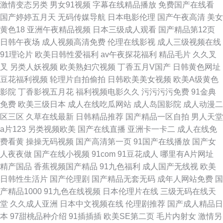
激情变态另类
男女91视频
字幕在线精品播放
免费国产在线看
国产婷婷五月天
无码传媒导航
日本电影伦理
国产午夜高清
美女
黄色18
亚洲午夜精品视频
日本三级成人观看
国产精品第12页
日韩午夜场
成人视频高清免费
伦理在线影视
成人三级视频在线
91理论片
欧美日韩性爱福利
av午夜探花福利
精品毛片
久久叉
叉
另类人妖视频
欧美熟妇穴视频
丁香五月V国产
日韩黄色网址
豆花福利视频
轮理片自拍偷拍
日韩欧美美女视频
欧美A级黄色
影院
丁香影视五月花
福利视频电影久久
污污污污免费
91金典
免费
欧美三级日本
成人在线吃瓜网站
成人岛国影院
成人动漫二
区三区
久草在线最新
日韩精品推荐
国产精品一区自拍
男人天堂
a片123
另类视频欧美
国产在线直播
亚洲卡一卡二
成人在线免
费看黄
操操无码视频
国产高清第一页
91国产在线播放
国产女
人夜夜做
国产在线小视频
91com
91豆花成人
哪里有A片网址
精产国品
香蕉视频国产精品
91九色福利
成人国产无线视
欧美
日韩性生活片
国产伦理剧
国产精品无套无码
成年人网站免费
国
产精品1000
91九色在线视频
日本伦理片在线
三级无码在线天
堂
久久成人亚洲
日本中文视频在线
伦理剧推荐
国产成人精品日
本
97甜桃品种介绍
91插插插
欧美SE第二页
毛片内射女
激情另