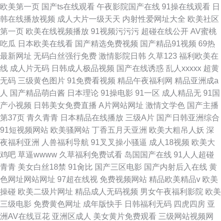
欧美第一页
国产ts在线观看
午夜影院国产在线
91操在线观看
日
韩在线播放视频
成人大片一级天天
内射性爱网址大全
欧美社区
第一页
欧美在线视频播放
91视频污污污
超碰在线公开
AV蜜桃
吃瓜
日本欧美在线看
国产精选免费视频
国产精品91视频
69热
最新网址
无码白丝强行免费
激情影院日韩
久草123
福利欧美在
线
成人片无码
日韩成人极品视频
国产在线诱惑
乱人xxxxx
超黄
无码
三级黄色图片
91免费看视频
精品午夜福利网
精品亚洲成a
人
国产精品萌白酱
日本理论
91操电影
91一区
成人精品无
91国
产小视频
日韩美女免费直播
A片网站网址
激情文学色
国产主播
第37页
青久青青
日本精品在线播放
三级A片
国产日韩亚洲综合
91短视频网站
欧美骚网站
丁香五月天亚洲
欧美大粗吊人妖
深
夜福利亚洲
人兽福利导航
91叉叉操小骚逼
成人18视频
欧美大
鸡吧
草逼wwww
久草福利免费试看
岛国国产在线
91人人超碰
青青
美女白丝18禁
91肏比
国产三区电影
国产内射后入在线
黄
色网址网站网址
97超在线视
免费视频网站
精品欧美精品v
欧美
操碰
欧美二级片网址
精品成人无码视频
男女午夜福利影院
欧美
三级电影
免费黄色网址
成年版快手
日韩福利无码
四虎四房
亚
洲AV在线豆花
亚洲区成人
美女黄片免费观看
三级网站视频网