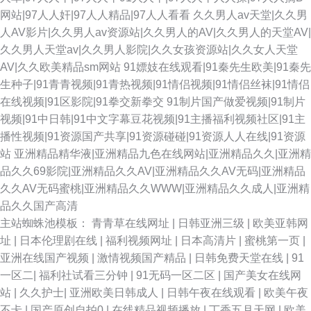
网站|97人人奸|97人人精品|97人人看看
久久男人av天堂|久久男
人AV影片|久久男人av资源站|久久男人的AV|久久男人的天堂AV|
久久男人天堂av|久久男人影院|久久女孩资源站|久久女人天堂
AV|久久欧美精品sm网站
91嫖妓在线观看|91秦先生欧美|91秦先
生种子|91青青视频|91青热视频|91情侣视频|91情侣丝袜|91情侣
在线视频|91区影院|91拳交新拳交
91制片国产做爱视频|91制片
视频|91中日韩|91中文字幕豆花视频|91主播福利视频社区|91主
播性视频|91资源国产共享|91资源碰碰|91资源人人在线|91资源
站
亚洲精品精华液|亚洲精品九色在线网站|亚洲精品久久|亚洲精
品久久69影院|亚洲精品久久AV|亚洲精品久久AV无码|亚洲精品
久久AV无码蜜桃|亚洲精品久久WWW|亚洲精品久久成人|亚洲精
品久久国产高清
主站蜘蛛池模板：
青青草在线网址
|
日韩亚洲三级
|
欧美亚韩网
址
|
日本伦理剧在线
|
福利视频网址
|
日本高清片
|
蜜桃第一页
|
亚洲在线国产视频
|
激情视频国产精品
|
日韩免费天堂在线
|
91
一区二
|
福利社试看三分钟
|
91无码一区二区
|
国产美女在线网
站
|
久久护士
|
亚洲欧美日韩成人
|
日韩午夜在线观看
|
欧美午夜
不卡
|
国产原创自拍0
|
在线精品视频播放
|
丁香五月天网
|
欧美