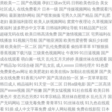
类欧美一二
国产色视频
孕妇三级av无码
日韩欧美色综合
美女
社区成人
在线免费看片
日本一级
国产传媒视频网站
免费观看污
网站
最新激情h网站
国产喷浆抽搐
宅男久久国产精品
国产乱肥
老妇
最新福利影院
欧美人妖视频网站
窝窝午夜理论
久草视频深
夜福利
波多野步中文字幕
日韩福利网址导航
91精品国产社区
超碰无码在线
欧美日韩高清免费
国产激情视频三区
宅男福利在
线播放
91视频污导航
国产啪亚洲国
欧美性爱密臀
疯狂少妇喷
潮
欧美肏屄一区二区
国产乱伦免费观看
偷拍草草草
97狠狠插
香蕉视频下载污版
三级黄色视频网址
午夜99
91日逼视频
国产
成在线观看
萌白酱一线天
乱伦五月天婷婷
美腿丝袜在线观看
国
产精品3p
91综合碰
国产乱女乱
成人xxxxx
日韩伦理片
91色爱
免费黄色av网址
欧美肥老妇
欧美在线tv
加勒比在线视屏
国产美
女在线免费
91香蕉污APP
国产高清自拍一区
第一页草草影院
韩日成人
精品福利
91天堂一区二区
日韩a级电影
国产二区高清
国产www视频
国产粉嫩
国产男女猛视频
91社在线看
欧美日韩
黄色片
变态另态另类2
91李宗精品
黑丝袜自慰喷水
乱伦五月
国
产无码网站
三级无毒免费
青青草51
91丝袜在线
91九色在线观
看
91插
成人中文字幕免费
成年人网站视频
免费在线影院
日本