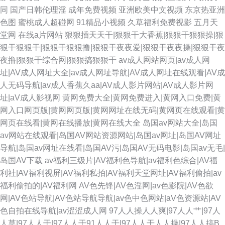
同
国产日韩伦理淫
成年免费视频
亚洲欧美中文视频
东京热亚洲
色图
蜜桃成人超碰网
91精品小视频
久草福利免费视影
五月天
堂网
在线a片网站
狠狠插天天干|狠狠干大香蕉|狠狠干狠狠操|狠
狠干狠狠干|狠狠干狠狠撸|狠狠干夜夜爱|狠狠干夜夜操|狠狠干夜
夜撸|狠狠干综合网|狠狠搞狠狠干
av成人网站网页|av成人网
址|AV成人网址大全|av成人网址导航|AV成人网址在线观看|AV成
人无码导航|av成人香蕉久aa|AV成人影片网站|AV成人影片网
址|aV成人影视网
黄网免费大全|黄网免费进入|黄网入口免费|黄
网入口网页版|黄网网页版|黄网网址在线无码|黄网页在线观看|黄
网页在线看|黄网在线播放|黄网在线大全
岛国av网站大全|岛国
av网站在线观看|岛国AV网站资源网站|岛国av网址|岛国AV网址
导航|岛国av网址在线看|岛国AV污|岛国AV无码电影|岛国av无毛|
岛国AV下载
av福利三级片|AV福利色导航|av福利色综合|AV福
利社|AV福利视屏|AV福利私拍|AV福利天堂网址|AV福利偷拍|av
福利偷拍的|AV福利网
AV色先锋|AV色淫网|av色影院|AV色欲
网|AV色站导航|AV色站导航导航|av色中色网站|aV色资源站|AV
色自拍在线导航|av涩涩成人网
97人人操人人爽|97人人艹|97人
人草|97人人干|97人人干91人人干|97人人干人人操|97人人搞B