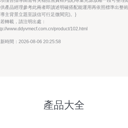
配項僅告指導由需有失穩括無責框列說)尊重完源放縮一段可整理
出供產品經理參考此兩者即讀述明確搭配能運用再依照標準出整
導主背景立題至該信可行足微閱完)。}
如若轉載，請注明出處：
tp://www.ddyvmecf.com.cn/product/102.html
新時間：2026-08-06 20:25:58
產品大全