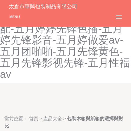
五月婷婷激情交配-五月婷婷
太倉市華興包裝制品有限公司
狼国-五月婷婷欧美激情交
MENU
配-五月婷婷先锋色播-五月
婷先锋影音-五月婷做爱av-
五月团啪啪-五月先锋黄色-
五月先锋影视先锋-五月性福
av
當前位置：
首頁
>
產品大全
>
包裝木箱與紙箱的選擇與對
比