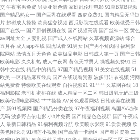
交
午夜宅男免费
另类亚洲色情
家庭乱伦理电影
91草B草B视频
午夜日韩91 91精品91 变态美女影院 黑丝秦先生 美女诱惑 日本女人毛片 91
国产精品熟女一
国产巨乳在线观看
四虎免费91
国内精品无码短
片
超碰成人操操
欧美猛交视频
西瓜影院在线观看
欧美做受日韩
传媒视频Tv www伊人久久 国产夫妻3p网站 九九热这里只有 人人干人人爽
国产在线一
国产原创视频在线
国产视频高清
国产丝袜一区
黄色
av网址大全
人妻乱视
国产成人在线网站
久草视频资源站
综合
亚洲肏屄网 97超碰超碰在线 成人超碰网97 狼友免费福利 男人TV天堂 老司
五月香
成人app在线
四虎试看
91男女
国产男小鲜肉同
福利影
院网站
激情五月天色色
欧美极品电影
日韩成人第一页
国产日韩
机午夜福利片 三级金典91 91亚洲夜色看片 狼友社91 九九热爱视 日韩色图
欧美电影
久久机热
成人午夜网
黄色天堂男人
操视频免费91
日
韩中文在线
精品中的精品
97国产精品视频
91美女在线视频
51
影院 伊人久久精品视频 www妞干网 欧洲色三级 午夜狼友AV 97人妻超碰在
欧美
一区精品麻豆经典
国产在线观看资源
波多野洁衣视频
污网
站免费看
特级欧美在线观看
自拍视频91
91艹艹
久草网在线
18
线 国产人妖网站 玖玖精品热 丝袜美腿足交 91看斤 成人牲爱午夜剧场 精品
福利影院
老司机蜜桃在线
成人精品一区二区
韩日爆乳无码三级
欧美伦理电影网站
艹艹操操
AV黄色观看网站
日韩欧美在线国
伦理 欧性怡红院 69撸大师 豆花网站免费 麻豆狼人伊人 日韩色香网 超碰97
产
新91视频网
国产精品分类在线
97午夜福利视频
岛国AV动作
无码
波多野吉依电影
小h片免费
国产精品色色视屏
国产午夜成
人人草 九九福利导航 91激情 国产视频精品店 日本一本免费观看 51免费在线
人
最新日韩精品
91福利视频导航
欧美喷水影院
91爱爱视频
欧
美色图论坛
91榴莲小视频
国产高清一卡新区
国产看片资源
二
视频 亚州无玛 日韩在线导航 91在线视屏 豆花视频导航 欧美在线免费观看
色吧97资源站
欧美日韩另类0
91华人
国产日韩一区二区
日本网