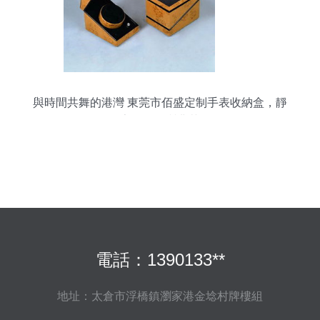
與時間共舞的港灣 東莞市佰盛定制手表收納盒，靜
享德國品質典范
電話：1390133**
地址：太倉市浮橋鎮瀏家港金埝村牌樓組