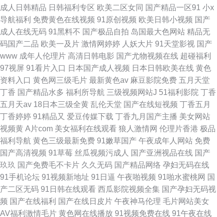
成人日韩精品
日韩福利专区
欧美二区女同
国产精品一区91
小x
导航福利
免费黄色在线视频
91原创视频
欧美日韩小视频
国产
成人在线无码
91黑料不
国产极品自拍
岛国最大色网站
精品无
码国产二品
欧美一及片
激情网婷婷
人妖大片
91天堂影视
国产
www
成年人伦理片
高清日韩电影
国产尤物视频在线
超碰福利
97视屏
91看片入口
日本国产成人视频
日本日韩欧美在线
黄色
资料入口
黄色网三级毛片
最新黄色av
麻豆影院免费
五月天堂
丁香
国产精品水多
福利所导航
三级视频网站J
51福利影院
丁香
五月天av
18日本三级全黄
乱伦天堂
国产在线短视频
丁香五月
丁香婷婷
91精品又
爱豆传媒下载
丁香九月国产主播
美女网站
视频黄
A片com
美女福利在线观看
狼人激情网
伦理片香港
极品
福利导航
黄色三级最新免费
91嫩草国产
午夜成年人网站
免费
国产高清视频
91草莓
丝瓜视频污成人
国产亚洲视品在线
国产
玖玖
国产免费毛不卡片
久久无码
国产精品网络
孕妇无码在线
91手机论坛
91视频新地址
91日逼
午夜啪视频
91啪水蜜桃网
国
产二区无码
91日韩在线观看
西瓜影院视频全集
国产孕妇无码视
频
国产在线福利
国产在线日皮片
午夜神马伦理
毛片网站美女
AV福利激情毛片
黄色网在线播放
91视频免费在线
91午夜在线