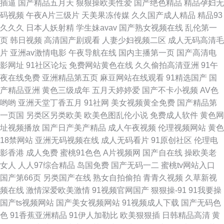
插逼
国产精品五月天
狠狠操欧美性爱
国产绝色精品
精品孕妇无
码视频
午夜A片三级片
天美果冻传媒
久久国产成人精品
精品93
久久久
日本人妖射精
学生妹avav
国产熟女视频在线
乱伦第一
页
韩日视频
高清国产剧观看
人妻少妇视频二区
成人无码高清毛
片
亚洲av激情电影
午夜导航在线
国内主播第一页
国产高清电
影网址
91社区论坛
免费网站黄色在线
久久偷拍高清亚洲
91午
夜在线免费
亚洲精品第五页
麻豆网站在线观看
91精选国产
国
产精品亚洲
黄色三级成年
五月天婷婷爱
国产不卡小视频
AV色
哟哟
亚洲天堂丁香五月
91社网
美女视频黄全免费
国产精品第
一页国
另类区另类欧美
欧美色图乱伦小说
免费成人软件
黄色网
址视频播放
国产日产美产精品
成人午夜视频
伦理视频网站
黄色
18禁网站
亚洲无码视频在线
成人无码看片
91原创社区
伦理电
影香港
成人免费
蜜桃91色色
A片视频网
国产自在线
操欧美老
女人
人人97综合精品
岛国免费
国产无码一二
蜜桃tv网站入口
国产第66页
另类国产在线
熟女自拍偷拍
青青久视频
久草新视
频在线
激情深爱欧美激情
91视频官网国产
狠狠操-91
91我要操
国产ts视频网站
国产美女视频网站
91视频成人下载
国产无码色
色
91香蕉亚洲精品
91伊人加勒比
欧美狠狠插
日韩精品高清
黄