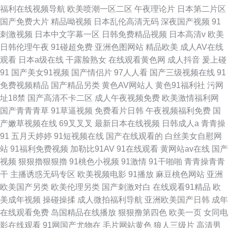
福利在线视频导航
欧美喷潮一区二区
午夜理论片
日本第二片区
国产免费大片
精品呦视频
日本乱伦高清无码
深夜国产视频
91
刺激视频
日本中文字幕一区
日韩免费精品视频
日本高清v
欧美
日韩伦理午夜
91碰超免费
亚洲色图网站
精品欧美
成人AV在线
观看
日本a级在线
干露脸熟女
在线观看黄色网
成人抖音
爰上碰
91
国产美女91视频
国产情侣片
97人人看
国产三级视频在线
91
免费视频精品
国产精品另类
黄色AV网站人
黄色91福利社
污网
址18禁
国产高清不卡二区
成人午夜视频免费
欧美激情福利网
国产青青青草
91草逼视频
免费看片日韩
午夜视频福利免费
国
产嫩草视频在线
69叉叉叉
最新日本在线视频
日韩成人a
青青操
91
五月天婷婷
91短视频在线
国产在线观看的
白丝美女自慰网
站
91福利免费视频
加勒比91AV
91在线观看
黄网站av在线
国产
视频
狠狠擼狠狠擼
91桃色小视频
91激情
91干啪啪
青青操青青
干
主播诱惑无码专区
欧美视频电影
91播放
麻豆桃色网站
亚洲
欧美国产另类
欧美伦理另类
国产刺激对白
在线观看91精品
欧
美成年视频
操碰操揉
成人微拍福利导航
亚洲欧美国产日韩
成年
在线观看免费
岛国精品在线播放
狠狠撸第四色
欧美一页
女同电
影在线观看
91网国产尤物在
毛片网站黄色
狼人三级片
高清男