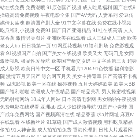
站在线免费
免费潮喷
91原创国产视频
成人吃瓜福利
国产在线9
亚洲欧美日韩久久 av大香蕉久久 国产激情内射 麻豆陈可心AV 天天透天天干
操碰高清免费视频
午夜电影全集
国产AV无码
人妻系列
爱豆传
媒倩女幽魂
超清国产剧大全
91中文字幕在线
免费在线小视频
91女神孕妇 成人九一 极品女神内射 日逼中文字幕 在线亚洲无毛 超碰91豆花
吃瓜福利小视频
免费91
国产日产亚洲精品
91社在线高清
人人
草香蕉
激情另类图片
亚洲欧美在线观看
成人三级成人三级
欧美
韩国一级黄色片 欧美综合性 亚洲传媒色图 91在现免费网站 国产精品偷综合
老女人bb
日日操第一页
91网豆花视频
91福利剧场
免费影视观
看
91视频国产自拍
国产美女在线视频
欧美又大
无码四虎
女同
美女sese 日韩午夜福利影院 99这里有精品 含羞草porn 欧洲免费三级片 欧
激吻视频
极品性爱导航
欧美国产拳交喷奶
中文字幕第三页
超碰
成人影视
欧美日韩中文一区
手机看片1204
91色快播
福利撸影
美另类极度 另类在线 偷拍伊人 肏屄图片吴梦梦 欧美在线A∨ 网站黄免费 91
院
激情五月天国产
综合网五月天
美女主播青草
国产高清不卡视
频
四虎影视
欧美一区在线
操碰视频
五月天婷婷欧美
欧美大BB
迷奸精品 超碰99青 丝袜玉足射 国产精品久草福利 影音先锋黑丝高跟 成人av
国产福利啪啪
欧洲成人午夜精品
国产精品美乳
男人操蜜桃视频
无码射精网站
18成年人网站
日本高清电影网
男女啪啪午夜视频
天堂 九九九国产精品 日屄欧美日屄 影音先锋福利资源 豆花视频导航 老司机
免费电影在线观看
亚洲ab
成人少妇视频导航
91国产小青蛙
国
产成年免费网站
国产视频高清在线
精品香蕉
求a片网址
麻豆tv
av影院 日韩三级中文 91精品丝袜国产 成人写真福利网 久久人人天天超碰 日
在线观看
在线撸丝片
91草碰
国产成人激情视频
黑料吃瓜精品
偷拍
91大神合集
成人拍拍拍免费
香港伦理剧
日韩大片观看网
韩欧美骚精品 久久午夜国产精 91综合资源 九九这里是精品 日韩有码网站 91