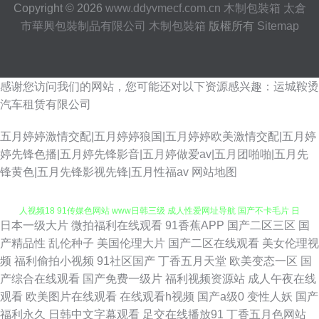
Copyright © 2026
www.ddyvmecf.com.cn
木制包裝箱
太倉
市華興包裝制品有限公司
木制包裝箱
版權所有
Sitemap
感谢您访问我们的网站，您可能还对以下资源感兴趣：运城鞍烫
汽车租赁有限公司
五月婷婷激情交配|五月婷婷狼国|五月婷婷欧美激情交配|五月婷
婷先锋色播|五月婷先锋影音|五月婷做爱av|五月团啪啪|五月先
锋黄色|五月先锋影视先锋|五月性福av
网站地图
日本一级大片
微拍福利在线观看
91香蕉APP
国产二区三区
国
亚洲精品黄色网址 九一视频网址 东京热comcn 豆花tv在线 久久综久久 91成
产精品性
乱伦种子
美国伦理大片
国产二区在线观看
美女伦理视
频
福利偷拍小视频
91社区国产
丁香五月天堂
欧美变态一区
国
人视频18 91传媒色网站 www日韩三级 成人性爱网址导航 国产不卡毛片 日
产综合在线观看
国产免费一级片
福利视频资源站
成人午夜在线
观看
欧美图片在线观看
在线观看h视频
国产a级0
变性人妖
国产
本老熟女HD 宅男爆菊精品在线 99热精品9 日韩成性交网在线 伊人老司机大
福利永久
日韩中文字幕观看
足交在线播放91
丁香五月色网站