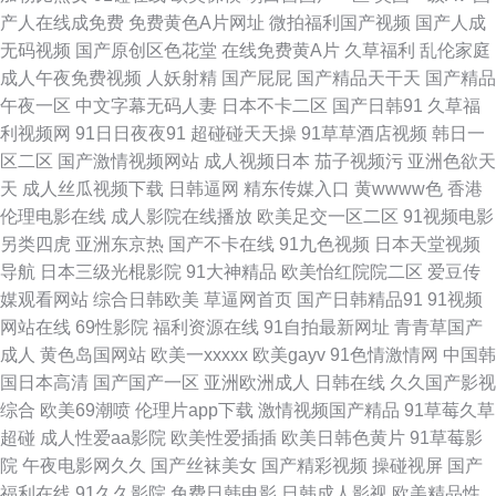
产人在线成免费
免费黄色A片网址
微拍福利国产视频
国产人成
网 韩国AV五码高清 蜜芽性爱亚洲 天天操国产精品 欧美激情网站 五月花性视
无码视频
国产原创区色花堂
在线免费黄A片
久草福利
乱伦家庭
成人午夜免费视频
人妖射精
国产屁屁
国产精品天干天
国产精品
91男人视频 东方四虎 美女外面福利 第一婷婷基地 免费色片 手机看片玖玖草
午夜一区
中文字幕无码人妻
日本不卡二区
国产日韩91
久草福
利视频网
91日日夜夜91
超碰碰天天操
91草草酒店视频
韩日一
丁香五月影院 国产精品情侣自拍 丝袜AV影院 91大片在线观看 av性爱片 国
区二区
国产激情视频网站
成人视频日本
茄子视频污
亚洲色欲天
天
成人丝瓜视频下载
日韩逼网
精东传媒入口
黄wwww色
香港
产深夜福利 欧美A∨视频 日韩有码另类精品 尤物网站91 含羞草福利姬 久久
伦理电影在线
成人影院在线播放
欧美足交一区二区
91视频电影
另类四虎
亚洲东京热
国产不卡在线
91九色视频
日本天堂视频
神马久久 五月花激情网 在线AV视频网站 亚洲热热 伊人影院伊思7 五月天国
导航
日本三级光棍影院
91大神精品
欧美怡红院院二区
爱豆传
媒观看网站
综合日韩欧美
草逼网首页
国产日韩精品91
91视频
产视频 日本中文字幕色 欧美野外性V 午夜狼友AV 国产成人内射 麻豆传媒吴
网站在线
69性影院
福利资源在线
91自拍最新网址
青青草国产
成人
黄色岛国网站
欧美一xxxxx
欧美gayv
91色情激情网
中国韩
梦梦 日韩操逼AV 午夜精品少妇 AV熟女闻香 东京热AV电影 精品不卡视屏 欧
国日本高清
国产国产一区
亚洲欧洲成人
日韩在线
久久国产影视
综合
欧美69潮喷
伦理片app下载
激情视频国产精品
91草莓久草
美精品13 日韩综合色色 91在线91 岛国午夜视频 狠狠撸88 另类排泄av 欧亚
超碰
成人性爱aa影院
欧美性爱插插
欧美日韩色黄片
91草莓影
院
午夜电影网久久
国产丝袜美女
国产精彩视频
操碰视屏
国产
影院 日韩中文字幕电影 91黄色废料 超碰人人c 韩国AV第一页 另类性爱影院
福利在线
91久久影院
免费日韩电影
日韩成人影视
欧美精品性