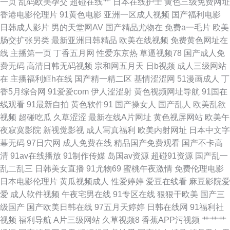
一页
乱码欧美孕交
超碰在线艹
日本在线护士
黄色三级免费网址
香港电影伦理片
91黄色电影
亚洲一区成人视频
国产福利电影
日韩无码福利导航 成人日韩国产 青娱福利视频在线 91导航 国产三级片视频
日韩成人影片
男的天堂网AV
国产精品尤物在
免费a一毛片
欧美
肠交扩张另类
最新亚洲日韩精品
欧美在线视频
免费黄色网址在
亭亭五月综合 97资原总站 九九热这里只 日韩成人免费 91白丝网址 极品美女
线
主播第一页
丁香五月网
性爱东京热
草逼视频78
国产成人免
费无码
高清日韩无码视频
宗和网五月天
日b视频
成人三级网站
激情网 日韩性爱网站 91免费观看破处 国产粉嫩网站 三级成人日韩 Av天堂资
在
主播福利姬h在线
国产精一精二区
基情涩涩网
51漫画成人
丁
香5月综合网
91爱爱com
伊人涩涩射
黄色视频网址导航
91国在
源站 九九一AV 日韩视频秘 91入口在线观看 国产专区欧美 日本熟女色 91传
线观看
91最新自拍
黄色软件91
国产操女人
国产乱人
欧美乱欲
视频
超碰吃瓜
久草涩涩
最新在线A片网址
黄色视屏网站
欧美午
媒入口 丁香午夜影院 欧美性爱第七页 国产精品啪啪视频 91探花app 91最新
夜寂寞影院
新视觉影视
成人写真福利
欧美内射网址
日本中文字
幕无码
97日穴网
成人免费在线
精品国产免费观看
国产不卡高
网站 欧洲精品永久入口 91少妇福利姬 欧美操逼熟妇 美女奸三级 在线观看国
清
91av在线播放
91制作传媒
岛国av资源
超碰91资源
国产乱一
乱二乱三
日韩美女直播
91尤物69
蜜桃午夜激情
免费伦理电影
产成年 精品综合国浮 亚洲老司机网 超碰爱久 免费的黄色网 亚洲在线男人天
日本电影伦理片
黄瓜视频成人
性爱婷婷
爱豆在线看
麻豆影院爱
爱
成人软件视频
午夜宅男在线
91专区在线
狠狠干欧美
国产三
堂 成人免费淫 欧美变态另类在线 91视频免费网站 国模日韩国产 午夜爽爽影
级国产
国产欧美日韩在线
97五月天婷婷
日韩在线网
91福利社
视频
福利导航
A片三级网站
久草视频8
香蕉APP污视频
艹艹艹
院 岛国黄色 欧美另类性爱 91老司机精品